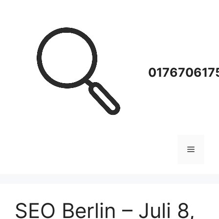
Zum
Inhalt
springen
0176706175
Menü
SEO Berlin – Juli 8,