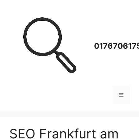
Zum
Inhalt
springen
0176706175
Menü
SEO Frankfurt am