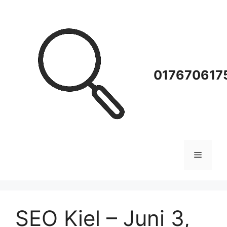
Zum
Inhalt
springen
0176706175
Menü
SEO Kiel – Juni 3,