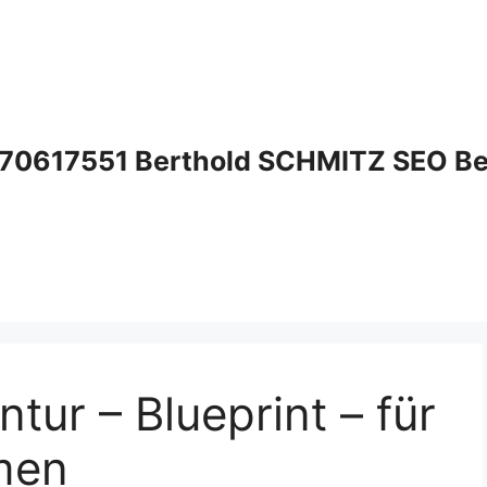
70617551 Berthold SCHMITZ SEO Bera
ur – Blueprint – für
men