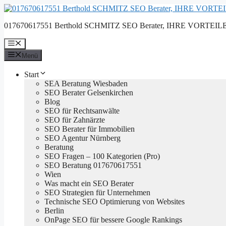
Zum
Inhalt
017670617551 Berthold SCHMITZ SEO Berater, IHRE VORTEILE, 
springen
Menü
Menü
Start
SEA Beratung Wiesbaden
SEO Berater Gelsenkirchen
Blog
SEO für Rechtsanwälte
SEO für Zahnärzte
SEO Berater für Immobilien
SEO Agentur Nürnberg
Beratung
SEO Fragen – 100 Kategorien (Pro)
SEO Beratung 017670617551
Wien
Was macht ein SEO Berater
SEO Strategien für Unternehmen
Technische SEO Optimierung von Websites
Berlin
OnPage SEO für bessere Google Rankings