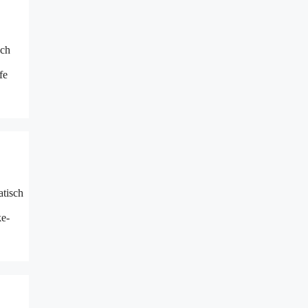
sch
fe
atisch
ke-