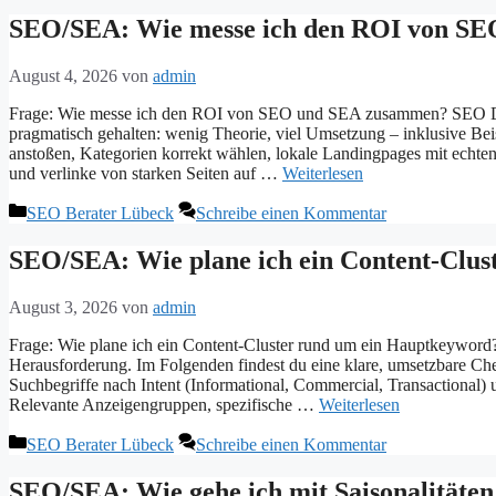
SEO/SEA: Wie messe ich den ROI von SE
August 4, 2026
von
admin
Frage: Wie messe ich den ROI von SEO und SEA zusammen? SEO Dien
pragmatisch gehalten: wenig Theorie, viel Umsetzung – inklusive B
anstoßen, Kategorien korrekt wählen, lokale Landingpages mit echt
und verlinke von starken Seiten auf …
Weiterlesen
Kategorien
SEO Berater Lübeck
Schreibe einen Kommentar
SEO/SEA: Wie plane ich ein Content-Clus
August 3, 2026
von
admin
Frage: Wie plane ich ein Content-Cluster rund um ein Hauptkeyword
Herausforderung. Im Folgenden findest du eine klare, umsetzbare Ch
Suchbegriffe nach Intent (Informational, Commercial, Transactional)
Relevante Anzeigengruppen, spezifische …
Weiterlesen
Kategorien
SEO Berater Lübeck
Schreibe einen Kommentar
SEO/SEA: Wie gehe ich mit Saisonalitäte