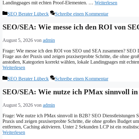
Landingpages mit echten Proof-Elementen. …
Weiterlesen
Kategorien
SEO Berater Lübeck
Schreibe einen Kommentar
SEO/SEA: Wie messe ich den ROI von SE
August 5, 2026
von
admin
Frage: Wie messe ich den ROI von SEO und SEA zusammen? SEO Dien
Frage aus der Praxis und zeigen praxiserprobte Schritte, die ohne 
anstoßen, Kategorien korrekt wählen, lokale Landingpages mit echte
Weiterlesen
Kategorien
SEO Berater Lübeck
Schreibe einen Kommentar
SEO/SEA: Wie nutze ich PMax sinnvoll in
August 5, 2026
von
admin
Frage: Wie nutze ich PMax sinnvoll in B2B? SEO Dienstleistungen SE
Praxis und zeigen praxiserprobte Schritte, die ohne großes Budget um
entfernen, Caching aktivieren. Unter 2 Sekunden LCP ist ein realist
Weiterlesen