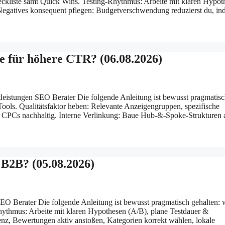
eckliste samt Quick Wins. Testing-Rhythmus: Arbeite mit klaren Hypot
 Negatives konsequent pflegen: Budgetverschwendung reduzierst du, i
e für höhere CTR? (06.08.2026)
leistungen SEO Berater Die folgende Anleitung ist bewusst pragmatis
Tools. Qualitätsfaktor heben: Relevante Anzeigengruppen, spezifische
t CPCs nachhaltig. Interne Verlinkung: Baue Hub-&-Spoke-Strukturen 
 B2B? (05.08.2026)
EO Berater Die folgende Anleitung ist bewusst pragmatisch gehalten: 
Rhythmus: Arbeite mit klaren Hypothesen (A/B), plane Testdauer &
z, Bewertungen aktiv anstoßen, Kategorien korrekt wählen, lokale