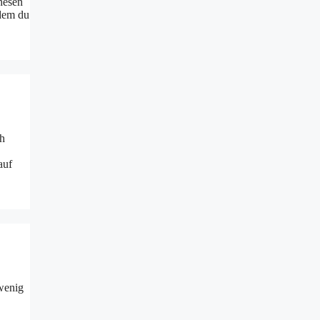
hesen
ndem du
ch
auf
wenig