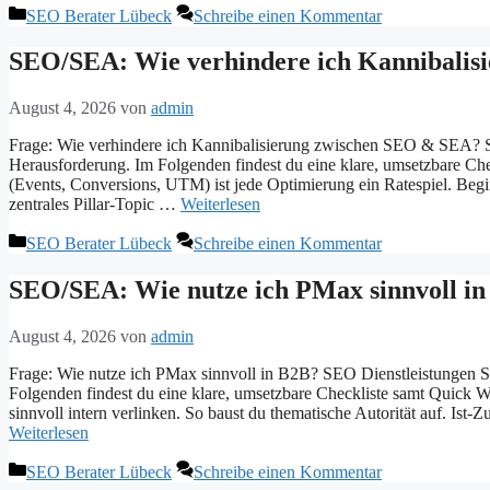
Kategorien
SEO Berater Lübeck
Schreibe einen Kommentar
SEO/SEA: Wie verhindere ich Kannibalis
August 4, 2026
von
admin
Frage: Wie verhindere ich Kannibalisierung zwischen SEO & SEA? S
Herausforderung. Im Folgenden findest du eine klare, umsetzbare Ch
(Events, Conversions, UTM) ist jede Optimierung ein Ratespiel. Beg
zentrales Pillar-Topic …
Weiterlesen
Kategorien
SEO Berater Lübeck
Schreibe einen Kommentar
SEO/SEA: Wie nutze ich PMax sinnvoll in
August 4, 2026
von
admin
Frage: Wie nutze ich PMax sinnvoll in B2B? SEO Dienstleistungen S
Folgenden findest du eine klare, umsetzbare Checkliste samt Quick Wi
sinnvoll intern verlinken. So baust du thematische Autorität auf. I
Weiterlesen
Kategorien
SEO Berater Lübeck
Schreibe einen Kommentar