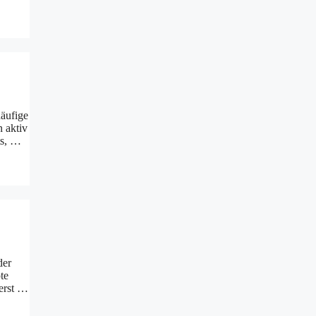
äufige
 aktiv
ts, …
der
te
ierst …