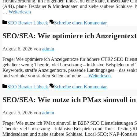
Herausforderung. Im Folgenden findest du eine klare, umsetzbare Ch
(A/B), plane Testdauer & Mindestdaten und ziehe saubere Schlüsse.
…
Weiterlesen
Kategorien
SEO Berater Lübeck
Schreibe einen Kommentar
SEO/SEA: Wie optimiere ich Anzeigentext
August 6, 2026
von
admin
Frage: Wie optimiere ich Anzeigentexte für höhere CTR? SEO Dienst
gehalten: wenig Theorie, viel Umsetzung – inklusive Beispielen und 
Keywords, straffe Anzeigentexte, passende Landingpages – das senk
und verlinke von starken Seiten auf neue …
Weiterlesen
Kategorien
SEO Berater Lübeck
Schreibe einen Kommentar
SEO/SEA: Wie nutze ich PMax sinnvoll in
August 5, 2026
von
admin
Frage: Wie nutze ich PMax sinnvoll in B2B? SEO Dienstleistungen S
Theorie, viel Umsetzung – inklusive Beispielen und Tools. Testing-
Mindestdaten und ziehe saubere Schlüsse. Local-SEO: NAP-Konsisten