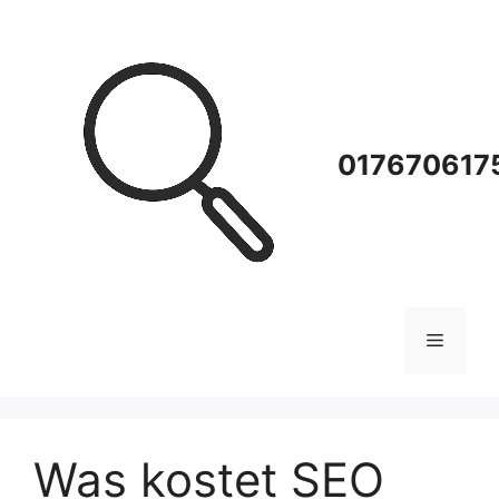
Zum
Inhalt
springen
0176706175
Menü
Was kostet SEO