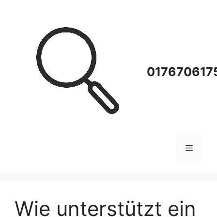
Zum
Inhalt
springen
0176706175
Menü
Wie unterstützt ein