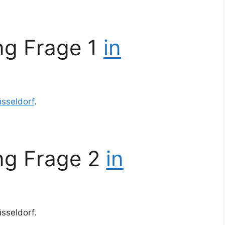
ng Frage 1
in
üsseldorf
.
ng Frage 2
in
sseldorf.