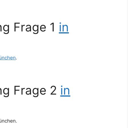
ng Frage 1
in
ünchen
.
ng Frage 2
in
ünchen.