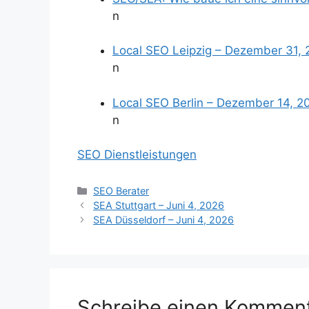
n
Local SEO Leipzig – Dezember 31,
n
Local SEO Berlin – Dezember 14, 2
n
SEO Dienstleistungen
Kategorien
SEO Berater
SEA Stuttgart – Juni 4, 2026
SEA Düsseldorf – Juni 4, 2026
Schreibe einen Kommen