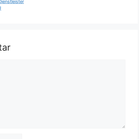
ienstleister
U
tar