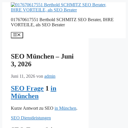
Zum
Inhalt
springen
017670617551 Berthold SCHMITZ SEO Berater, IHRE
VORTEILE, als SEO Berater
Menü
SEO München – Juni
3, 2026
Juni 11, 2026
von
admin
SEO Frage
1
in
München
Kurze Antwort zu SEO
in München
.
SEO Dienstleistungen