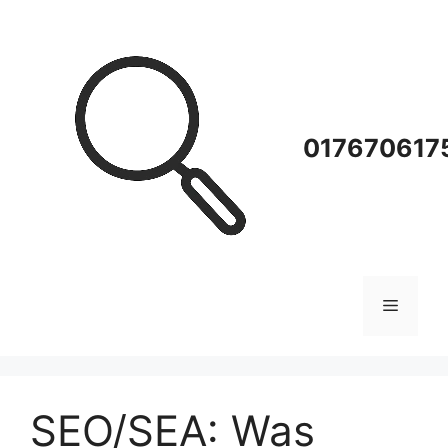
Zum
Inhalt
springen
0176706175
Menü
SEO/SEA: Was