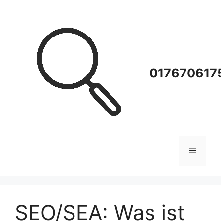
Zum
Inhalt
springen
0176706175
Menü
SEO/SEA: Was ist