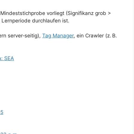
 Mindeststichprobe vorliegt (Signifikanz grob >
Lernperiode durchlaufen ist.
n server‑seitig),
Tag Manager
, ein Crawler (z. B.
a: SEA
25