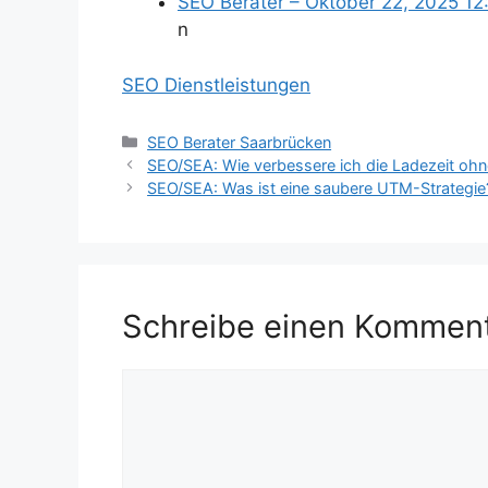
SEO Berater – Oktober 22, 2025 12
n
SEO Dienstleistungen
Kategorien
SEO Berater Saarbrücken
SEO/SEA: Wie verbessere ich die Ladezeit ohn
SEO/SEA: Was ist eine saubere UTM-Strategie
Schreibe einen Kommen
Kommentar