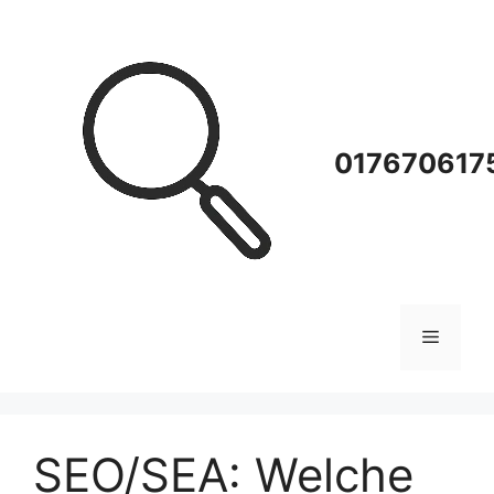
Zum
Inhalt
springen
0176706175
Menü
SEO/SEA: Welche