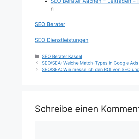
SEO Berater Aachen – Leitfaden – f
n
SEO Berater
SEO Dienstleistungen
Kategorien
SEO Berater Kassel
SEO/SEA: Welche Match-Types in Google Ads s
SEO/SEA: Wie messe ich den ROI von SEO un
Schreibe einen Kommen
Kommentar