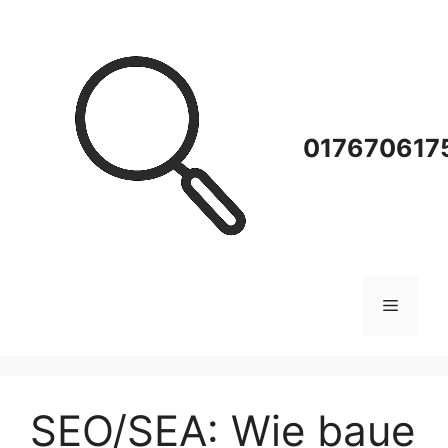
Zum
Inhalt
springen
0176706175
Menü
SEO/SEA: Wie baue