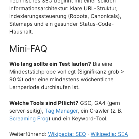
Technisches SEO beginnt mit einer soliden
Informationsarchitektur: klare URL-Struktur,
Indexierungssteuerung (Robots, Canonicals),
Sitemaps und ein gesunder Status-Code-
Haushalt.
Mini‑FAQ
Wie lang sollte ein Test laufen?
Bis eine
Mindeststichprobe vorliegt (Signifikanz grob >
90 %) oder eine mindestens wöchentliche
Lernperiode durchlaufen ist.
Welche Tools sind Pflicht?
GSC, GA4 (gern
server‑seitig),
Tag Manager
, ein Crawler (z. B.
Screaming Frog
) und ein Keyword‑Tool.
Weiterführend:
Wikipedia: SEO
·
Wikipedia: SEA