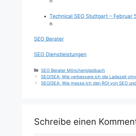
n
Technical SEO Stuttgart – Februar 
n
SEO Berater
SEO Dienstleistungen
Kategorien
SEO Berater Mönchengladbach
SEO/SEA: Wie verbessere ich die Ladezeit oh
SEO/SEA: Wie messe ich den ROI von SEO un
Schreibe einen Kommen