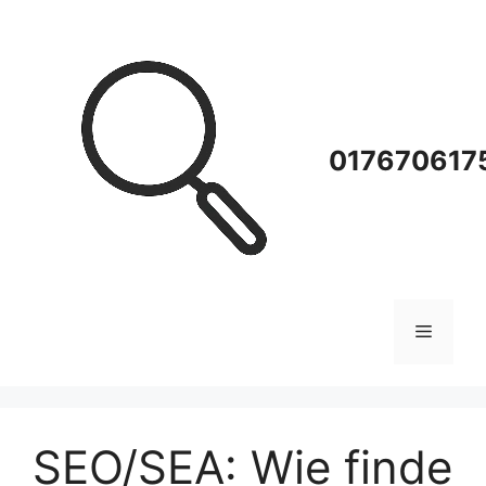
Zum
Inhalt
springen
0176706175
Menü
SEO/SEA: Wie finde