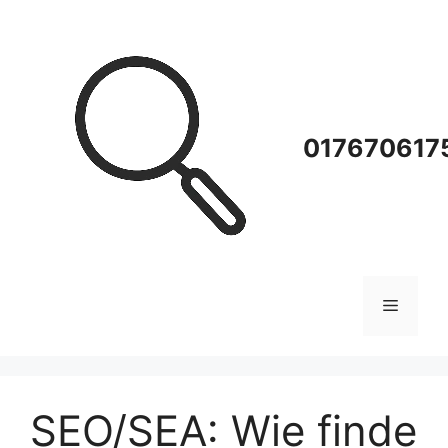
Zum
Inhalt
springen
0176706175
Menü
SEO/SEA: Wie finde