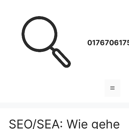
Zum
Inhalt
springen
0176706175
Menü
SEO/SEA: Wie gehe