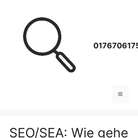
Zum
Inhalt
springen
0176706175
Menü
SEO/SEA: Wie gehe