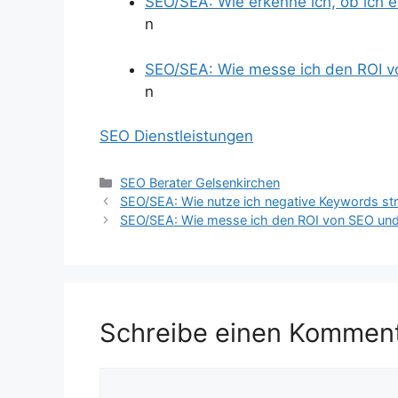
SEO/SEA: Wie erkenne ich, ob ich 
n
SEO/SEA: Wie messe ich den ROI 
n
SEO Dienstleistungen
Kategorien
SEO Berater Gelsenkirchen
SEO/SEA: Wie nutze ich negative Keywords st
SEO/SEA: Wie messe ich den ROI von SEO un
Schreibe einen Kommen
Kommentar