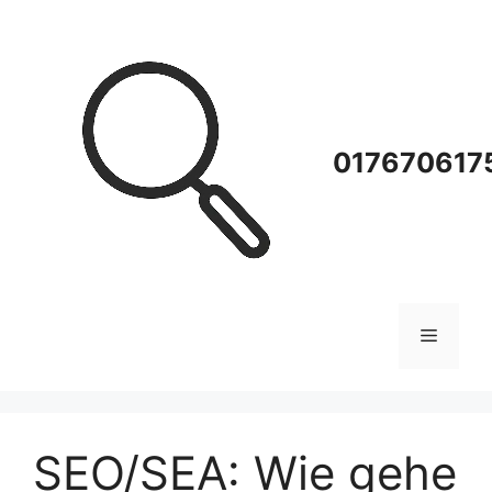
Zum
Inhalt
springen
0176706175
Menü
SEO/SEA: Wie gehe