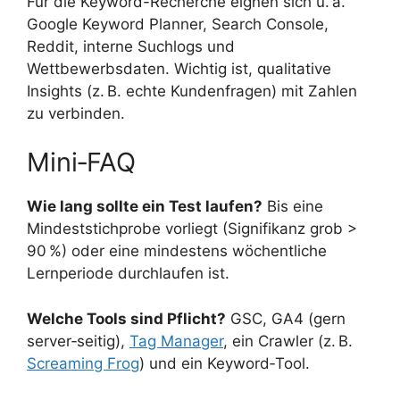
Für die Keyword-Recherche eignen sich u. a.
Google Keyword Planner, Search Console,
Reddit, interne Suchlogs und
Wettbewerbsdaten. Wichtig ist, qualitative
Insights (z. B. echte Kundenfragen) mit Zahlen
zu verbinden.
Mini‑FAQ
Wie lang sollte ein Test laufen?
Bis eine
Mindeststichprobe vorliegt (Signifikanz grob >
90 %) oder eine mindestens wöchentliche
Lernperiode durchlaufen ist.
Welche Tools sind Pflicht?
GSC, GA4 (gern
server‑seitig),
Tag Manager
, ein Crawler (z. B.
Screaming Frog
) und ein Keyword‑Tool.