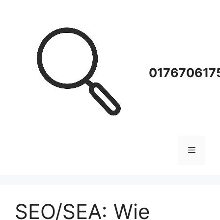
Zum
Inhalt
springen
0176706175
Menü
SEO/SEA: Wie