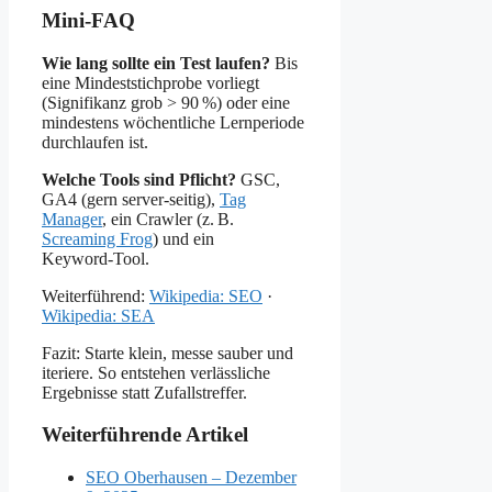
Mini‑FAQ
Wie lang sollte ein Test laufen?
Bis
eine Mindeststichprobe vorliegt
(Signifikanz grob > 90 %) oder eine
mindestens wöchentliche Lernperiode
durchlaufen ist.
Welche Tools sind Pflicht?
GSC,
GA4 (gern server‑seitig),
Tag
Manager
, ein Crawler (z. B.
Screaming Frog
) und ein
Keyword‑Tool.
Weiterführend:
Wikipedia: SEO
·
Wikipedia: SEA
Fazit: Starte klein, messe sauber und
iteriere. So entstehen verlässliche
Ergebnisse statt Zufallstreffer.
Weiterführende Artikel
SEO Oberhausen – Dezember