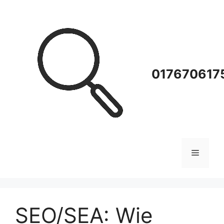
Zum
Inhalt
springen
0176706175
Menü
SEO/SEA: Wie