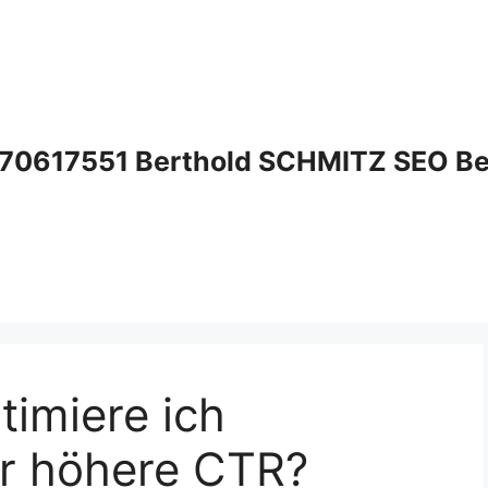
70617551 Berthold SCHMITZ SEO Bera
imiere ich
ür höhere CTR?