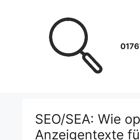
Zum
Inhalt
springen
0176
SEO/SEA: Wie opt
Anzeigentexte f