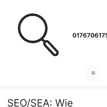
Zum
Inhalt
springen
0176706175
Menü
SEO/SEA: Wie