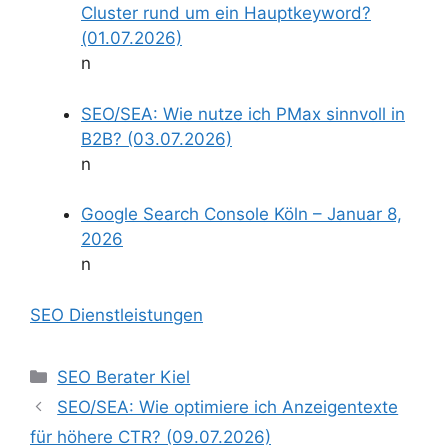
Cluster rund um ein Hauptkeyword?
(01.07.2026)
n
SEO/SEA: Wie nutze ich PMax sinnvoll in
B2B? (03.07.2026)
n
Google Search Console Köln – Januar 8,
2026
n
SEO Dienstleistungen
Kategorien
SEO Berater Kiel
SEO/SEA: Wie optimiere ich Anzeigentexte
für höhere CTR? (09.07.2026)