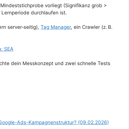
 Mindeststichprobe vorliegt (Signifikanz grob >
Lernperiode durchlaufen ist.
n server‑seitig),
Tag Manager
, ein Crawler (z. B.
a: SEA
ichte dein Messkonzept und zwei schnelle Tests
 Google-Ads-Kampagnenstruktur? (09.02.2026)