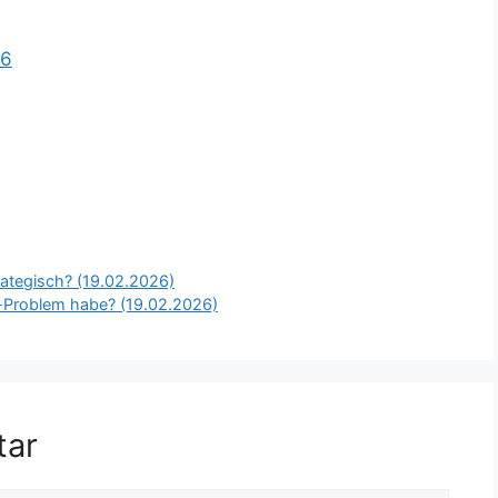
26
rategisch? (19.02.2026)
g-Problem habe? (19.02.2026)
tar