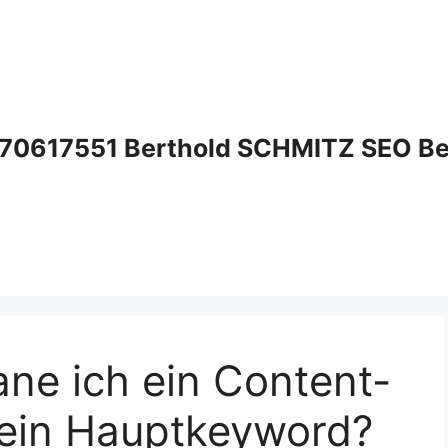
70617551 Berthold SCHMITZ SEO Bera
ne ich ein Content-
 ein Hauptkeyword?