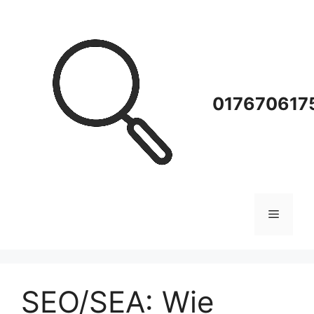
Zum
Inhalt
springen
0176706175
Menü
SEO/SEA: Wie