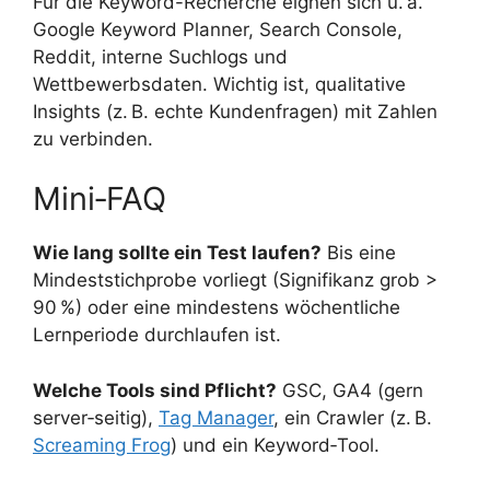
Für die Keyword-Recherche eignen sich u. a.
Google Keyword Planner, Search Console,
Reddit, interne Suchlogs und
Wettbewerbsdaten. Wichtig ist, qualitative
Insights (z. B. echte Kundenfragen) mit Zahlen
zu verbinden.
Mini‑FAQ
Wie lang sollte ein Test laufen?
Bis eine
Mindeststichprobe vorliegt (Signifikanz grob >
90 %) oder eine mindestens wöchentliche
Lernperiode durchlaufen ist.
Welche Tools sind Pflicht?
GSC, GA4 (gern
server‑seitig),
Tag Manager
, ein Crawler (z. B.
Screaming Frog
) und ein Keyword‑Tool.