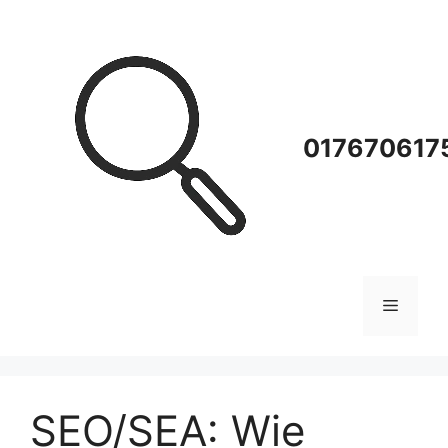
Zum
Inhalt
springen
0176706175
Menü
SEO/SEA: Wie