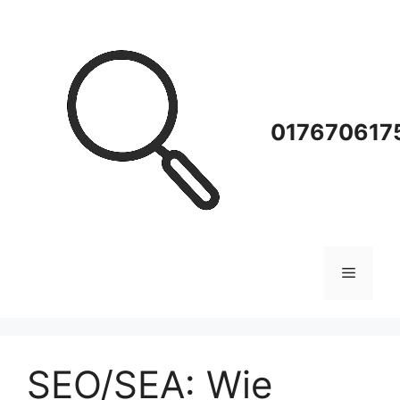
Zum
Inhalt
springen
0176706175
Menü
SEO/SEA: Wie