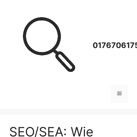
Zum
Inhalt
springen
0176706175
Menü
SEO/SEA: Wie