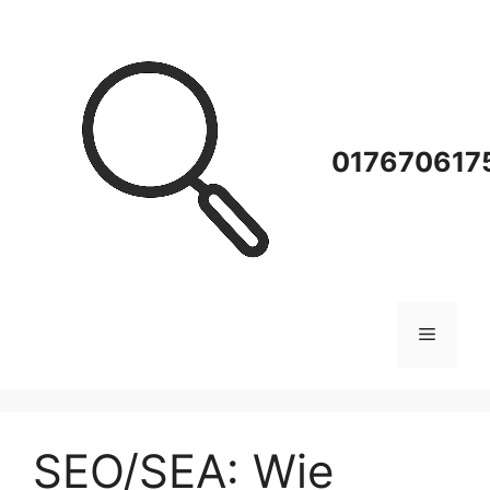
Zum
Inhalt
springen
0176706175
Menü
SEO/SEA: Wie