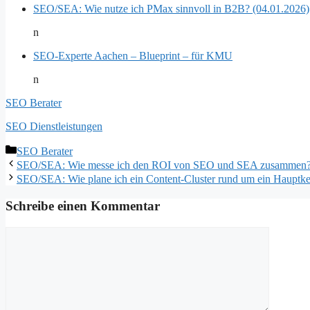
SEO/SEA: Wie nutze ich PMax sinnvoll in B2B? (04.01.2026)
n
SEO-Experte Aachen – Blueprint – für KMU
n
SEO Berater
SEO Dienstleistungen
Kategorien
SEO Berater
SEO/SEA: Wie messe ich den ROI von SEO und SEA zusammen? 
SEO/SEA: Wie plane ich ein Content-Cluster rund um ein Hauptk
Schreibe einen Kommentar
Kommentar