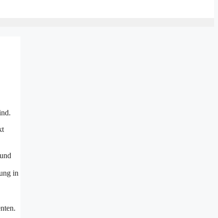
ind.
kt
 und
ung in
nten.