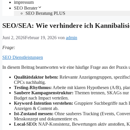
impressum
SEO Berater
SEO Beratung PLUS
SEO/SEA: Wie verhindere ich Kannibalis
Juni 2, 2026
Februar 19, 2026
von
admin
Frage:
SEO Dienstleistungen
In diesem Beitrag beantworten wir eine häufige Frage aus der Praxis 
Qualitätsfaktor heben:
Relevante Anzeigengruppen, spezifisc
CPCs nachhaltig.
Testing-Rhythmus:
Arbeite mit klaren Hypothesen (A/B), pla
Saubere Kampagnenstruktur:
Themen trennen, SKAGs nur w
Budget nach Impact verteilen.
Keyword-Intention verstehen:
Gruppiere Suchbegriffe nach I
Anzeigen & Content ab.
Ist-Zustand messen:
Ohne sauberes Tracking (Events, Convers
Messkonzept und dokumentiere es.
Local-SEO:
NAP-Konsistenz, Bewertungen aktiv anstoßen, Kat