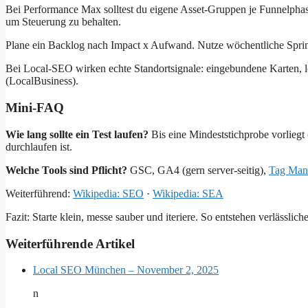
Bei Performance Max solltest du eigene Asset-Gruppen je Funnelphas
um Steuerung zu behalten.
Plane ein Backlog nach Impact x Aufwand. Nutze wöchentliche Sprin
Bei Local-SEO wirken echte Standortsignale: eingebundene Karten, l
(LocalBusiness).
Mini‑FAQ
Wie lang sollte ein Test laufen?
Bis eine Mindeststichprobe vorliegt
durchlaufen ist.
Welche Tools sind Pflicht?
GSC, GA4 (gern server‑seitig),
Tag Man
Weiterführend:
Wikipedia: SEO
·
Wikipedia: SEA
Fazit: Starte klein, messe sauber und iteriere. So entstehen verlässliche
Weiterführende Artikel
Local SEO München – November 2, 2025
n