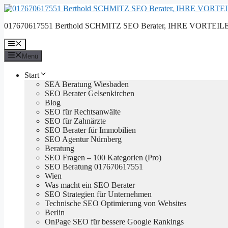
Zum
Inhalt
017670617551 Berthold SCHMITZ SEO Berater, IHRE VORTEILE, 
springen
Menü
Menü
Start
SEA Beratung Wiesbaden
SEO Berater Gelsenkirchen
Blog
SEO für Rechtsanwälte
SEO für Zahnärzte
SEO Berater für Immobilien
SEO Agentur Nürnberg
Beratung
SEO Fragen – 100 Kategorien (Pro)
SEO Beratung 017670617551
Wien
Was macht ein SEO Berater
SEO Strategien für Unternehmen
Technische SEO Optimierung von Websites
Berlin
OnPage SEO für bessere Google Rankings