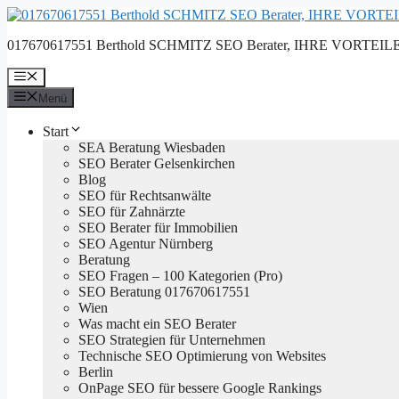
Zum
Inhalt
017670617551 Berthold SCHMITZ SEO Berater, IHRE VORTEILE, 
springen
Menü
Menü
Start
SEA Beratung Wiesbaden
SEO Berater Gelsenkirchen
Blog
SEO für Rechtsanwälte
SEO für Zahnärzte
SEO Berater für Immobilien
SEO Agentur Nürnberg
Beratung
SEO Fragen – 100 Kategorien (Pro)
SEO Beratung 017670617551
Wien
Was macht ein SEO Berater
SEO Strategien für Unternehmen
Technische SEO Optimierung von Websites
Berlin
OnPage SEO für bessere Google Rankings