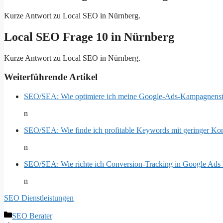
Kurze Antwort zu Local SEO in Nürnberg.
Local SEO Frage 10 in Nürnberg
Kurze Antwort zu Local SEO in Nürnberg.
Weiterführende Artikel
SEO/SEA: Wie optimiere ich meine Google-Ads-Kampagnenstr
n
SEO/SEA: Wie finde ich profitable Keywords mit geringer Ko
n
SEO/SEA: Wie richte ich Conversion-Tracking in Google Ads k
n
SEO Dienstleistungen
Kategorien
SEO Berater