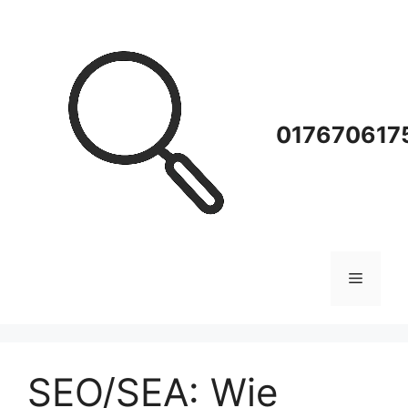
Zum
Inhalt
springen
0176706175
Menü
SEO/SEA: Wie