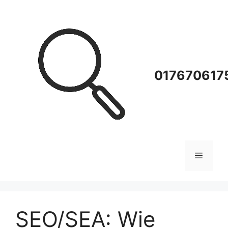
Zum
Inhalt
springen
0176706175
Menü
SEO/SEA: Wie