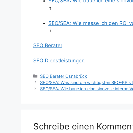
SEO/SEA: Wie baue ich eine sinnvol
n
SEO/SEA: Wie messe ich den ROI v
n
SEO Berater
SEO Dienstleistungen
Kategorien
SEO Berater Osnabrück
SEO/SEA: Was sind die wichtigsten SEO-KPIs 
SEO/SEA: Wie baue ich eine sinnvolle interne V
Schreibe einen Kommen