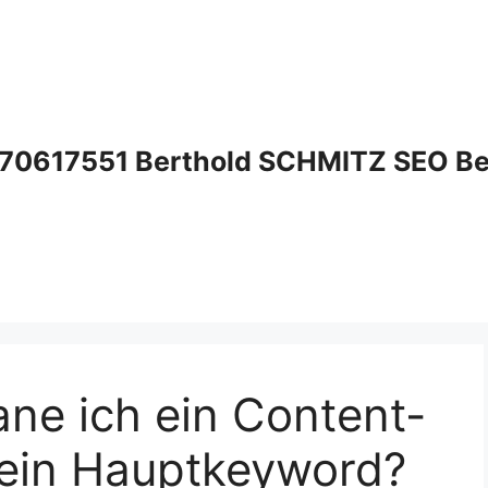
70617551 Berthold SCHMITZ SEO Bera
ne ich ein Content-
 ein Hauptkeyword?